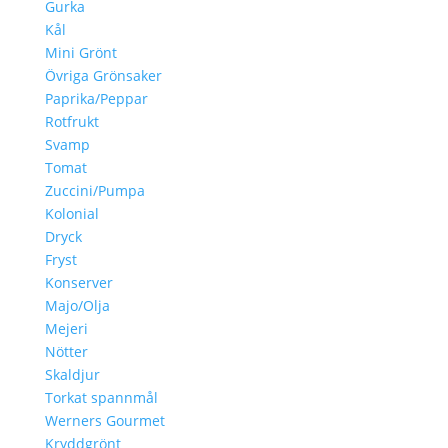
Gurka
Kål
Mini Grönt
Övriga Grönsaker
Paprika/Peppar
Rotfrukt
Svamp
Tomat
Zuccini/Pumpa
Kolonial
Dryck
Fryst
Konserver
Majo/Olja
Mejeri
Nötter
Skaldjur
Torkat spannmål
Werners Gourmet
Kryddgrönt