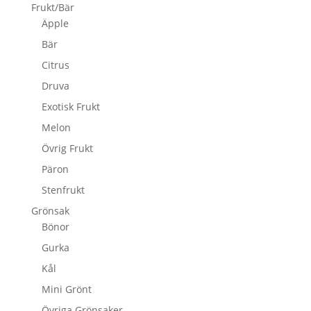
Frukt/Bär
Äpple
Bär
Citrus
Druva
Exotisk Frukt
Melon
Övrig Frukt
Päron
Stenfrukt
Grönsak
Bönor
Gurka
Kål
Mini Grönt
Övriga Grönsaker