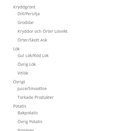
Kryddgrönt
Dill/Persilja
Groddar
Kryddor och Örter Lösvikt
Örter/Skott Ask
Lök
Gul Lök/Röd Lök
Övrig Lök
Vitlök
Övrigt
Juice/Smoothie
Torkade Produkter
Potatis
Bakpotatis
Övrig Potatis
Pommes