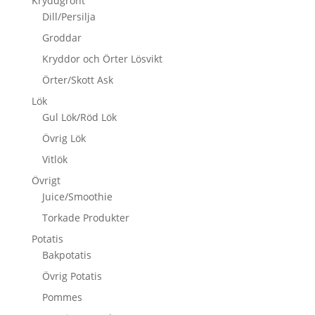
Kryddgrönt
Dill/Persilja
Groddar
Kryddor och Örter Lösvikt
Örter/Skott Ask
Lök
Gul Lök/Röd Lök
Övrig Lök
Vitlök
Övrigt
Juice/Smoothie
Torkade Produkter
Potatis
Bakpotatis
Övrig Potatis
Pommes