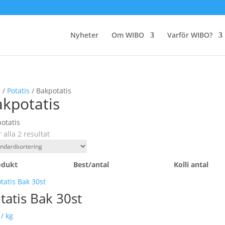
Nyheter
Om WIBO
Varför WIBO?
m
/
Potatis
/ Bakpotatis
kpotatis
otatis
r alla 2 resultat
odukt
Best/antal
Kolli antal
tatis Bak 30st
/ kg