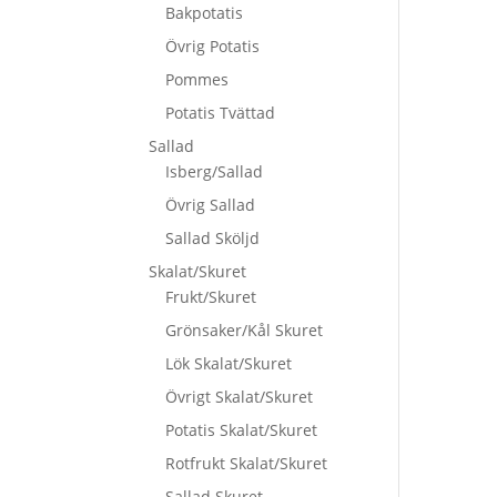
Bakpotatis
Övrig Potatis
Pommes
Potatis Tvättad
Sallad
Isberg/Sallad
Övrig Sallad
Sallad Sköljd
Skalat/Skuret
Frukt/Skuret
Grönsaker/Kål Skuret
Lök Skalat/Skuret
Övrigt Skalat/Skuret
Potatis Skalat/Skuret
Rotfrukt Skalat/Skuret
Sallad Skuret