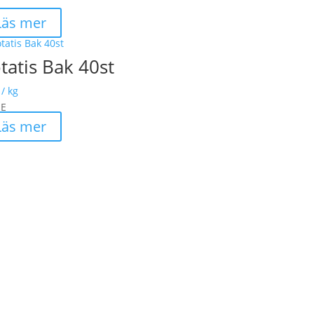
Läs mer
tatis Bak 40st
/ kg
SE
Läs mer