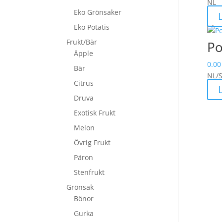
NL
Eko Grönsaker
Eko Potatis
Frukt/Bär
Po
Äpple
0.00
Bär
NL/
Citrus
Druva
Exotisk Frukt
Melon
Övrig Frukt
Päron
Stenfrukt
Grönsak
Bönor
Gurka