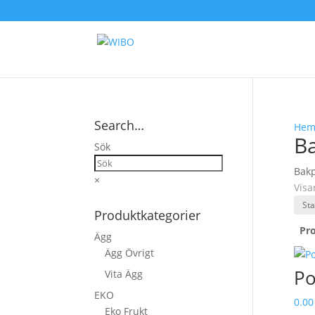
Search…
He
Ba
Sök
Bakp
×
Visa
Produktkategorier
Pr
Ägg
Ägg Övrigt
Po
Vita Ägg
EKO
0.00
Eko Frukt