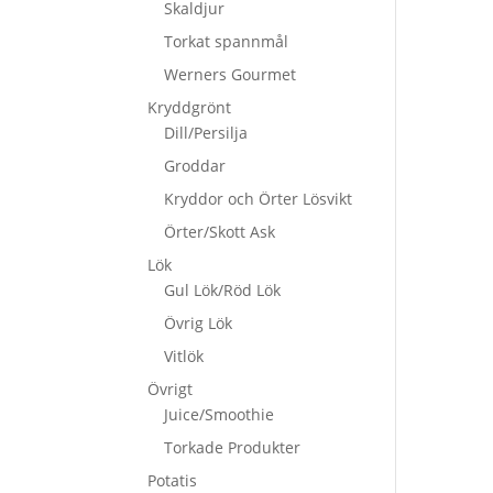
Skaldjur
Torkat spannmål
Werners Gourmet
Kryddgrönt
Dill/Persilja
Groddar
Kryddor och Örter Lösvikt
Örter/Skott Ask
Lök
Gul Lök/Röd Lök
Övrig Lök
Vitlök
Övrigt
Juice/Smoothie
Torkade Produkter
Potatis