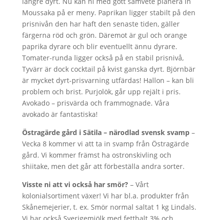
längre dyrt. Nu kan ni med gott samvete planera in
Moussaka på er meny. Paprikan ligger stabilt på den
prisnivån den har haft den senaste tiden, gäller
färgerna röd och grön. Däremot är gul och orange
paprika dyrare och blir eventuellt ännu dyrare.
Tomater-runda ligger också på en stabil prisnivå,
Tyvärr är dock cocktail på kvist ganska dyrt. Björnbär
är mycket dyrt-prisvarning utfärdas! Hallon – kan bli
problem och brist. Purjolök, går upp rejält i pris.
Avokado – prisvärda och frammognade. Våra
avokado är fantastiska!
Östragärde gård i Sätila – närodlad svensk svamp
–
Vecka 8 kommer vi att ta in svamp från Östragärde
gård. Vi kommer främst ha ostronskivling och
shiitake, men det går att förbeställa andra sorter.
Visste ni att vi också har smör?
–
Vårt
kolonialsortiment växer! Vi har bl.a. produkter från
Skånemejerier, t. ex. Smör normal saltat 1 kg Lindals.
Vi har också Sverigemjölk med fetthalt 3% och