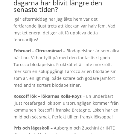
dagarna har blivit längre den
senaste tiden?
Igår eftermiddag när jag åkte hem var det
fortfarande ljust trots att klockan var halv fem. Vad
mycket energi det ger att få uppleva detta
februariljus!
Februari – Citrusmånad
– Blodapelsiner är som allra
bäst nu. Vi har fyllt på med den fantastiskt goda
Tarocco blodapelsin. Fruktköttet är inte mörkrött,
mer som en soluppgång! Tarocco är en blodapelsin
som är, enligt mig, både sötare och godare jämfört
med andra sorters blodapelsiner.
Roscoff lök – lökarnas Rolls-Roys
– En underbart
ljust rosafärgad lök som ursprungligen kommer från
kommunen Roscoff i franska Bretagne. Löken har en
mild och söt smak. Perfekt till en fransk löksoppa!
Pris och lägeskoll
– Aubergin och Zucchini är INTE