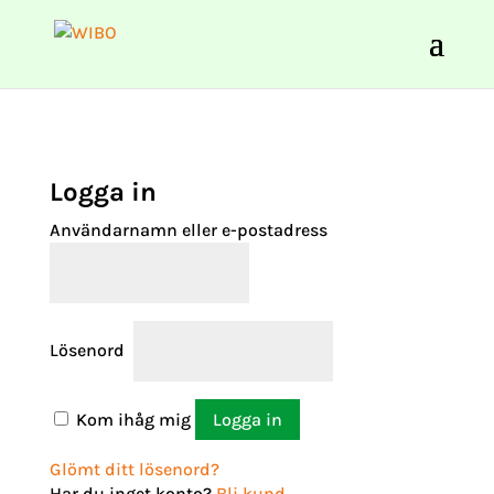
Logga in
Användarnamn eller e-postadress
Lösenord
Kom ihåg mig
Logga in
Glömt ditt lösenord?
Har du inget konto?
Bli kund