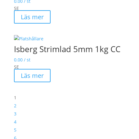
0.00
/ st
SE
Läs mer
Isberg Strimlad 5mm 1kg CC
0.00
/ st
SE
Läs mer
1
2
3
4
5
6