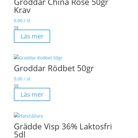
Groddar China Rose 50gr
Krav
0.00
/ st
SE
Läs mer
Groddar Rödbet 50gr
0.00
/ st
SE
Läs mer
Grädde Visp 36% Laktosfri
5dl