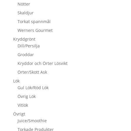
Nötter
Skaldjur
Torkat spannmål
Werners Gourmet
Kryddgrönt
Dill/Persilja
Groddar
Kryddor och Örter Lösvikt
Örter/Skott Ask
Lök
Gul Lök/Röd Lök
Övrig Lök
Vitlök
Övrigt
Juice/Smoothie
Torkade Produkter