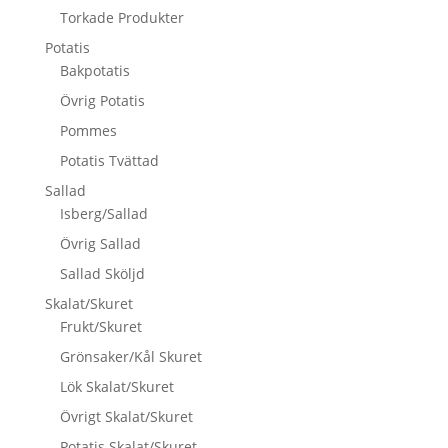
Torkade Produkter
Potatis
Bakpotatis
Övrig Potatis
Pommes
Potatis Tvättad
Sallad
Isberg/Sallad
Övrig Sallad
Sallad Sköljd
Skalat/Skuret
Frukt/Skuret
Grönsaker/Kål Skuret
Lök Skalat/Skuret
Övrigt Skalat/Skuret
Potatis Skalat/Skuret