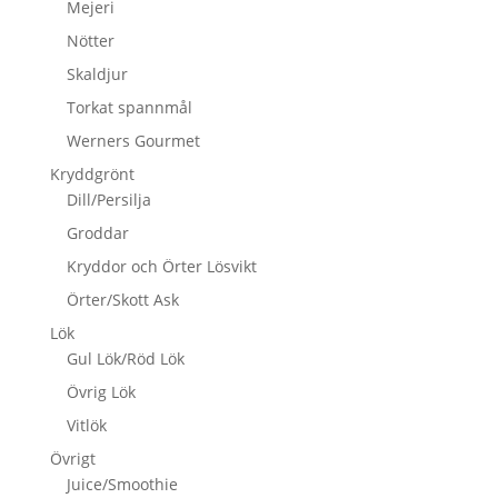
Mejeri
Nötter
Skaldjur
Torkat spannmål
Werners Gourmet
Kryddgrönt
Dill/Persilja
Groddar
Kryddor och Örter Lösvikt
Örter/Skott Ask
Lök
Gul Lök/Röd Lök
Övrig Lök
Vitlök
Övrigt
Juice/Smoothie