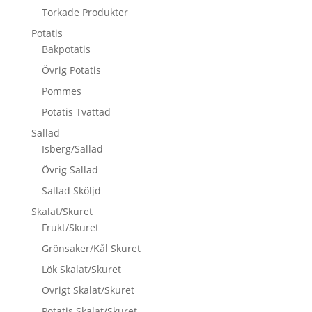
Torkade Produkter
Potatis
Bakpotatis
Övrig Potatis
Pommes
Potatis Tvättad
Sallad
Isberg/Sallad
Övrig Sallad
Sallad Sköljd
Skalat/Skuret
Frukt/Skuret
Grönsaker/Kål Skuret
Lök Skalat/Skuret
Övrigt Skalat/Skuret
Potatis Skalat/Skuret