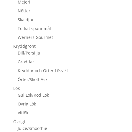
Mejeri
Nötter
Skaldjur
Torkat spannmål
Werners Gourmet
Kryddgrönt
Dill/Persilja
Groddar
Kryddor och Örter Lösvikt
Örter/Skott Ask
Lök
Gul Lök/Röd Lök
Övrig Lök
Vitlök
Övrigt
Juice/Smoothie