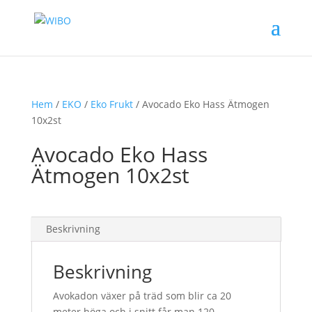
Hem
/
EKO
/
Eko Frukt
/ Avocado Eko Hass Ätmogen
10x2st
Avocado Eko Hass
Ätmogen 10x2st
Beskrivning
Beskrivning
Avokadon växer på träd som blir ca 20
meter höga och i snitt får man 120