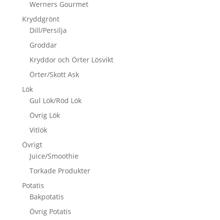
Werners Gourmet
Kryddgrönt
Dill/Persilja
Groddar
Kryddor och Örter Lösvikt
Örter/Skott Ask
Lök
Gul Lök/Röd Lök
Övrig Lök
Vitlök
Övrigt
Juice/Smoothie
Torkade Produkter
Potatis
Bakpotatis
Övrig Potatis