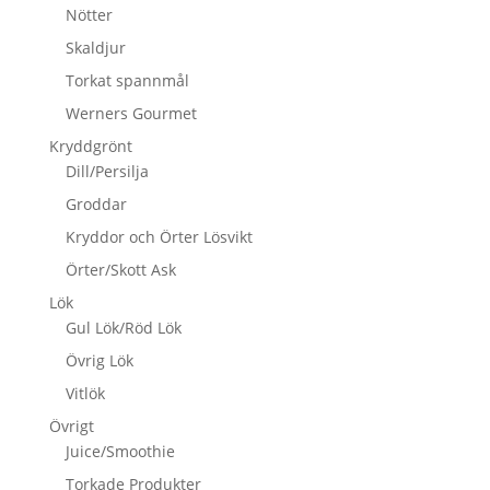
Nötter
Skaldjur
Torkat spannmål
Werners Gourmet
Kryddgrönt
Dill/Persilja
Groddar
Kryddor och Örter Lösvikt
Örter/Skott Ask
Lök
Gul Lök/Röd Lök
Övrig Lök
Vitlök
Övrigt
Juice/Smoothie
Torkade Produkter