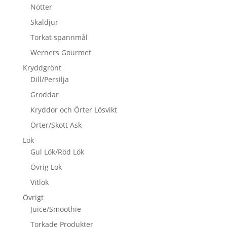
Nötter
Skaldjur
Torkat spannmål
Werners Gourmet
Kryddgrönt
Dill/Persilja
Groddar
Kryddor och Örter Lösvikt
Örter/Skott Ask
Lök
Gul Lök/Röd Lök
Övrig Lök
Vitlök
Övrigt
Juice/Smoothie
Torkade Produkter