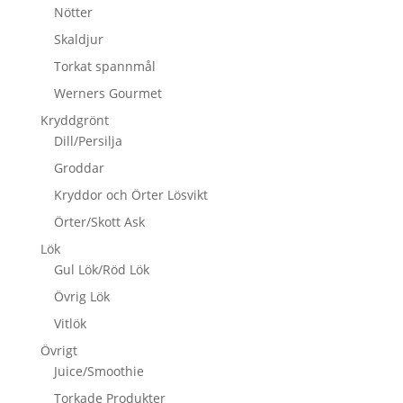
Nötter
Skaldjur
Torkat spannmål
Werners Gourmet
Kryddgrönt
Dill/Persilja
Groddar
Kryddor och Örter Lösvikt
Örter/Skott Ask
Lök
Gul Lök/Röd Lök
Övrig Lök
Vitlök
Övrigt
Juice/Smoothie
Torkade Produkter