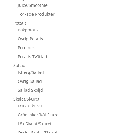
Juice/Smoothie
Torkade Produkter
Potatis
Bakpotatis
Övrig Potatis
Pommes
Potatis Tvättad
Sallad
Isberg/Sallad
Övrig Sallad
Sallad Sköljd
Skalat/Skuret
Frukt/Skuret
Grönsaker/Kål Skuret
Lök Skalat/Skuret
Övrigt Skalat/Skuret