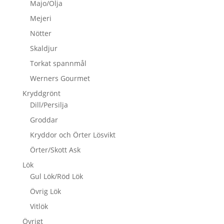
Majo/Olja
Mejeri
Nötter
Skaldjur
Torkat spannmål
Werners Gourmet
Kryddgrönt
Dill/Persilja
Groddar
Kryddor och Örter Lösvikt
Örter/Skott Ask
Lök
Gul Lök/Röd Lök
Övrig Lök
Vitlök
Övrigt