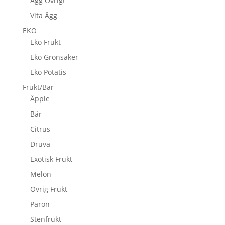
Ägg Övrigt
Vita Ägg
EKO
Eko Frukt
Eko Grönsaker
Eko Potatis
Frukt/Bär
Äpple
Bär
Citrus
Druva
Exotisk Frukt
Melon
Övrig Frukt
Päron
Stenfrukt