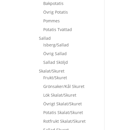
Bakpotatis
Övrig Potatis
Pommes
Potatis Tvättad
Sallad
Isberg/Sallad
Övrig Sallad
Sallad Sköljd
Skalat/Skuret
Frukt/Skuret
Grönsaker/Kål Skuret
Lök Skalat/Skuret
Övrigt Skalat/Skuret
Potatis Skalat/Skuret
Rotfrukt Skalat/Skuret
Sallad Skuret