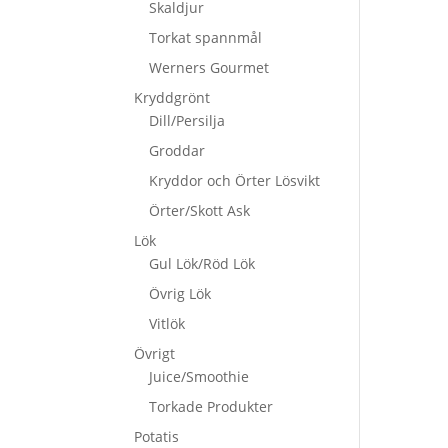
Skaldjur
Torkat spannmål
Werners Gourmet
Kryddgrönt
Dill/Persilja
Groddar
Kryddor och Örter Lösvikt
Örter/Skott Ask
Lök
Gul Lök/Röd Lök
Övrig Lök
Vitlök
Övrigt
Juice/Smoothie
Torkade Produkter
Potatis