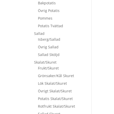
Bakpotatis
Övrig Potatis
Pommes
Potatis Tvättad
Sallad
Isberg/Sallad
Övrig Sallad
Sallad Sköljd
Skalat/Skuret
Frukt/Skuret
Grönsaker/Kål Skuret
Lök Skalat/Skuret
Övrigt Skalat/Skuret
Potatis Skalat/Skuret
Rotfrukt Skalat/Skuret
Sallad Skuret