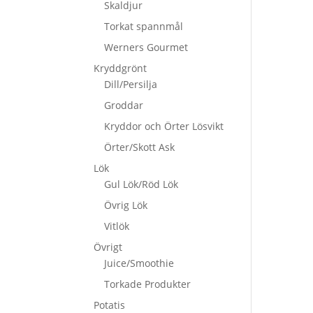
Skaldjur
Torkat spannmål
Werners Gourmet
Kryddgrönt
Dill/Persilja
Groddar
Kryddor och Örter Lösvikt
Örter/Skott Ask
Lök
Gul Lök/Röd Lök
Övrig Lök
Vitlök
Övrigt
Juice/Smoothie
Torkade Produkter
Potatis