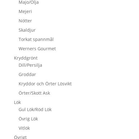
Majo/Olja
Mejeri
Nötter
Skaldjur
Torkat spannmål
Werners Gourmet
Kryddgrönt
Dill/Persilja
Groddar
Kryddor och Örter Lösvikt
Örter/Skott Ask
Lök
Gul Lök/Röd Lök
Övrig Lök
Vitlök
Övrigt