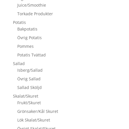
Juice/Smoothie
Torkade Produkter
Potatis
Bakpotatis
Övrig Potatis
Pommes
Potatis Tvättad
Sallad
Isberg/Sallad
Övrig Sallad
Sallad Sköljd
Skalat/Skuret
Frukt/Skuret
Grönsaker/Kål Skuret
Lök Skalat/Skuret
Övrigt Skalat/Skuret