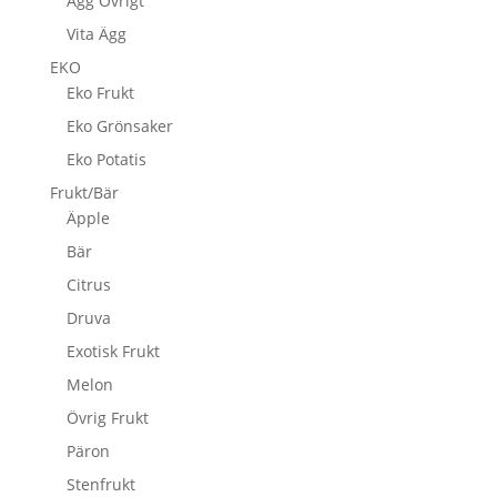
Ägg Övrigt
Vita Ägg
EKO
Eko Frukt
Eko Grönsaker
Eko Potatis
Frukt/Bär
Äpple
Bär
Citrus
Druva
Exotisk Frukt
Melon
Övrig Frukt
Päron
Stenfrukt