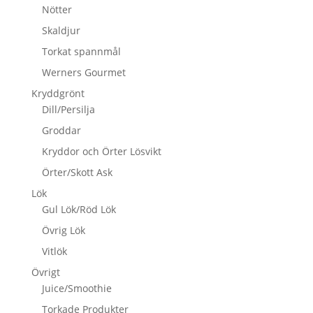
Nötter
Skaldjur
Torkat spannmål
Werners Gourmet
Kryddgrönt
Dill/Persilja
Groddar
Kryddor och Örter Lösvikt
Örter/Skott Ask
Lök
Gul Lök/Röd Lök
Övrig Lök
Vitlök
Övrigt
Juice/Smoothie
Torkade Produkter