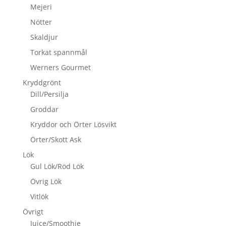
Mejeri
Nötter
Skaldjur
Torkat spannmål
Werners Gourmet
Kryddgrönt
Dill/Persilja
Groddar
Kryddor och Örter Lösvikt
Örter/Skott Ask
Lök
Gul Lök/Röd Lök
Övrig Lök
Vitlök
Övrigt
Juice/Smoothie