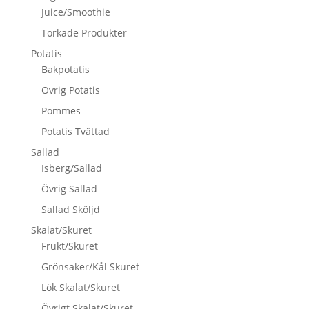
Juice/Smoothie
Torkade Produkter
Potatis
Bakpotatis
Övrig Potatis
Pommes
Potatis Tvättad
Sallad
Isberg/Sallad
Övrig Sallad
Sallad Sköljd
Skalat/Skuret
Frukt/Skuret
Grönsaker/Kål Skuret
Lök Skalat/Skuret
Övrigt Skalat/Skuret