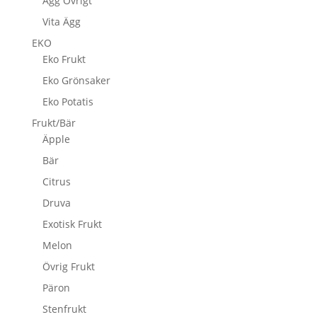
Ägg Övrigt
Vita Ägg
EKO
Eko Frukt
Eko Grönsaker
Eko Potatis
Frukt/Bär
Äpple
Bär
Citrus
Druva
Exotisk Frukt
Melon
Övrig Frukt
Päron
Stenfrukt