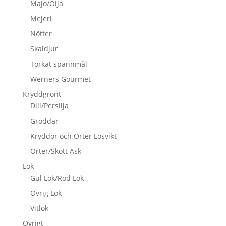
Majo/Olja
Mejeri
Nötter
Skaldjur
Torkat spannmål
Werners Gourmet
Kryddgrönt
Dill/Persilja
Groddar
Kryddor och Örter Lösvikt
Örter/Skott Ask
Lök
Gul Lök/Röd Lök
Övrig Lök
Vitlök
Övrigt