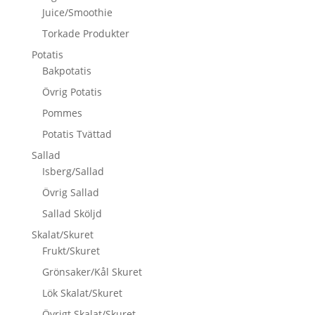
Juice/Smoothie
Torkade Produkter
Potatis
Bakpotatis
Övrig Potatis
Pommes
Potatis Tvättad
Sallad
Isberg/Sallad
Övrig Sallad
Sallad Sköljd
Skalat/Skuret
Frukt/Skuret
Grönsaker/Kål Skuret
Lök Skalat/Skuret
Övrigt Skalat/Skuret