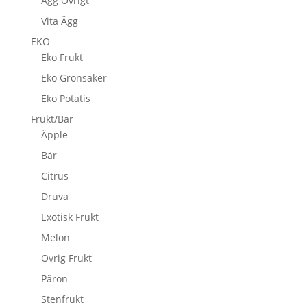
Ägg Övrigt
Vita Ägg
EKO
Eko Frukt
Eko Grönsaker
Eko Potatis
Frukt/Bär
Äpple
Bär
Citrus
Druva
Exotisk Frukt
Melon
Övrig Frukt
Päron
Stenfrukt