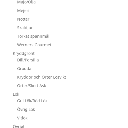
Majo/Olja
Mejeri
Nötter
Skaldjur
Torkat spannmål
Werners Gourmet
Kryddgrönt
Dill/Persilja
Groddar
Kryddor och Örter Lösvikt
Örter/Skott Ask
Lök
Gul Lök/Röd Lök
Övrig Lök
Vitlök
Övrigt