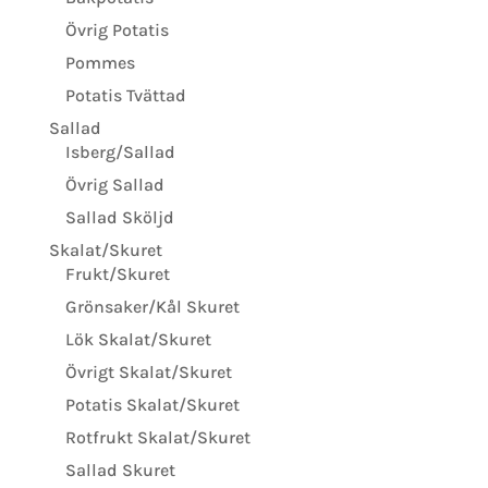
Övrig Potatis
Pommes
Potatis Tvättad
Sallad
Isberg/Sallad
Övrig Sallad
Sallad Sköljd
Skalat/Skuret
Frukt/Skuret
Grönsaker/Kål Skuret
Lök Skalat/Skuret
Övrigt Skalat/Skuret
Potatis Skalat/Skuret
Rotfrukt Skalat/Skuret
Sallad Skuret