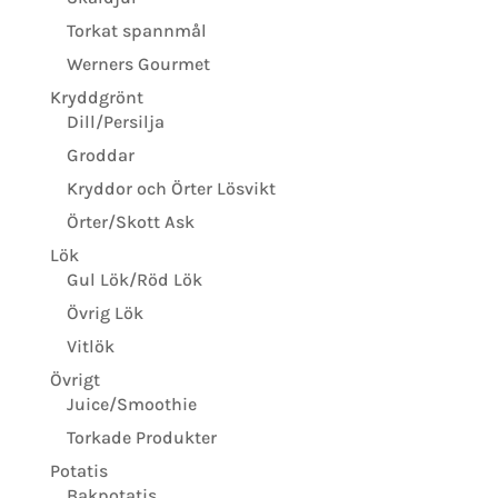
Torkat spannmål
Werners Gourmet
Kryddgrönt
Dill/Persilja
Groddar
Kryddor och Örter Lösvikt
Örter/Skott Ask
Lök
Gul Lök/Röd Lök
Övrig Lök
Vitlök
Övrigt
Juice/Smoothie
Torkade Produkter
Potatis
Bakpotatis