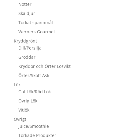
Nötter
Skaldjur
Torkat spannmål
Werners Gourmet
Kryddgrönt
Dill/Persilja
Groddar
Kryddor och Örter Lösvikt
Örter/Skott Ask
Lök
Gul Lök/Röd Lök
Övrig Lök
Vitlök
Övrigt
Juice/Smoothie
Torkade Produkter