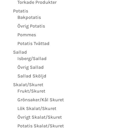
Torkade Produkter
Potatis
Bakpotatis
Övrig Potatis
Pommes
Potatis Tvättad
Sallad
Isberg/Sallad
Övrig Sallad
Sallad Sköljd
Skalat/Skuret
Frukt/Skuret
Grönsaker/Kål Skuret
Lök Skalat/Skuret
Övrigt Skalat/Skuret
Potatis Skalat/Skuret