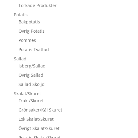
Torkade Produkter
Potatis
Bakpotatis
Övrig Potatis
Pommes
Potatis Tvättad
Sallad
Isberg/Sallad
Övrig Sallad
Sallad Sköljd
Skalat/Skuret
Frukt/Skuret
Grönsaker/Kål Skuret
Lök Skalat/Skuret
Övrigt Skalat/Skuret
Potatis Skalat/Skuret