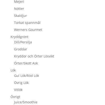
Mejeri
Nötter
Skaldjur
Torkat spannmål
Werners Gourmet
Kryddgrönt
Dill/Persilja
Groddar
Kryddor och Örter Lösvikt
Örter/Skott Ask
Lök
Gul Lök/Röd Lök
Övrig Lök
Vitlök
Övrigt
Juice/Smoothie