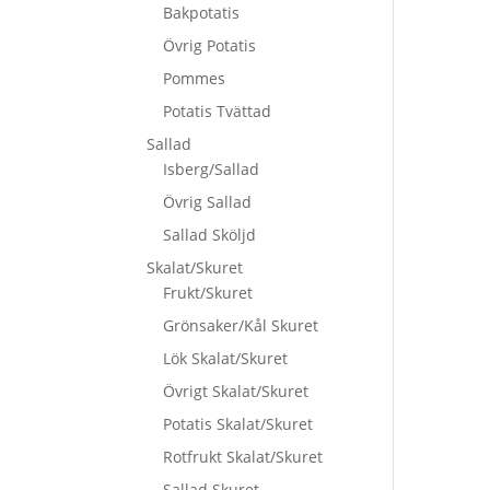
Bakpotatis
Övrig Potatis
Pommes
Potatis Tvättad
Sallad
Isberg/Sallad
Övrig Sallad
Sallad Sköljd
Skalat/Skuret
Frukt/Skuret
Grönsaker/Kål Skuret
Lök Skalat/Skuret
Övrigt Skalat/Skuret
Potatis Skalat/Skuret
Rotfrukt Skalat/Skuret
Sallad Skuret