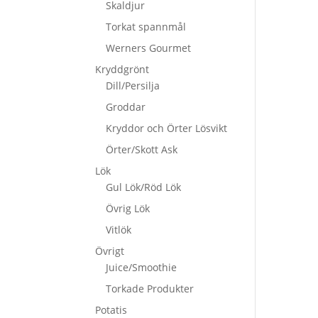
Skaldjur
Torkat spannmål
Werners Gourmet
Kryddgrönt
Dill/Persilja
Groddar
Kryddor och Örter Lösvikt
Örter/Skott Ask
Lök
Gul Lök/Röd Lök
Övrig Lök
Vitlök
Övrigt
Juice/Smoothie
Torkade Produkter
Potatis