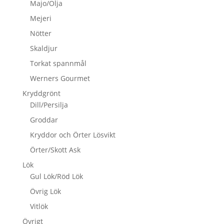
Majo/Olja
Mejeri
Nötter
Skaldjur
Torkat spannmål
Werners Gourmet
Kryddgrönt
Dill/Persilja
Groddar
Kryddor och Örter Lösvikt
Örter/Skott Ask
Lök
Gul Lök/Röd Lök
Övrig Lök
Vitlök
Övrigt