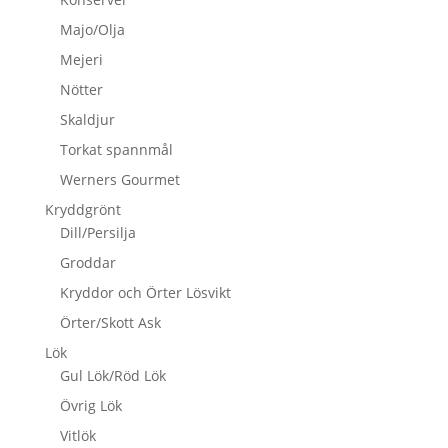
Majo/Olja
Mejeri
Nötter
Skaldjur
Torkat spannmål
Werners Gourmet
Kryddgrönt
Dill/Persilja
Groddar
Kryddor och Örter Lösvikt
Örter/Skott Ask
Lök
Gul Lök/Röd Lök
Övrig Lök
Vitlök