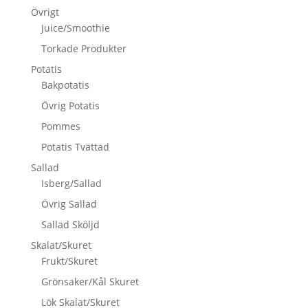
Övrigt
Juice/Smoothie
Torkade Produkter
Potatis
Bakpotatis
Övrig Potatis
Pommes
Potatis Tvättad
Sallad
Isberg/Sallad
Övrig Sallad
Sallad Sköljd
Skalat/Skuret
Frukt/Skuret
Grönsaker/Kål Skuret
Lök Skalat/Skuret