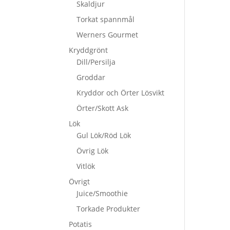
Skaldjur
Torkat spannmål
Werners Gourmet
Kryddgrönt
Dill/Persilja
Groddar
Kryddor och Örter Lösvikt
Örter/Skott Ask
Lök
Gul Lök/Röd Lök
Övrig Lök
Vitlök
Övrigt
Juice/Smoothie
Torkade Produkter
Potatis