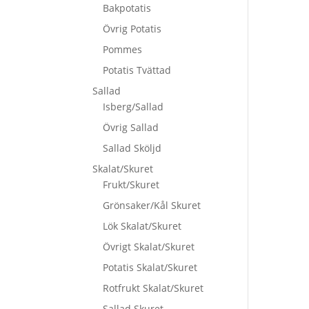
Bakpotatis
Övrig Potatis
Pommes
Potatis Tvättad
Sallad
Isberg/Sallad
Övrig Sallad
Sallad Sköljd
Skalat/Skuret
Frukt/Skuret
Grönsaker/Kål Skuret
Lök Skalat/Skuret
Övrigt Skalat/Skuret
Potatis Skalat/Skuret
Rotfrukt Skalat/Skuret
Sallad Skuret