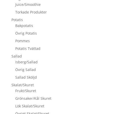
Juice/Smoothie
Torkade Produkter
Potatis
Bakpotatis
Övrig Potatis
Pommes
Potatis Tvättad
Sallad
Isberg/Sallad
Övrig Sallad
Sallad Sköljd
Skalat/Skuret
Frukt/Skuret
Grönsaker/Kål Skuret
Lök Skalat/Skuret
Övrigt Skalat/Skuret