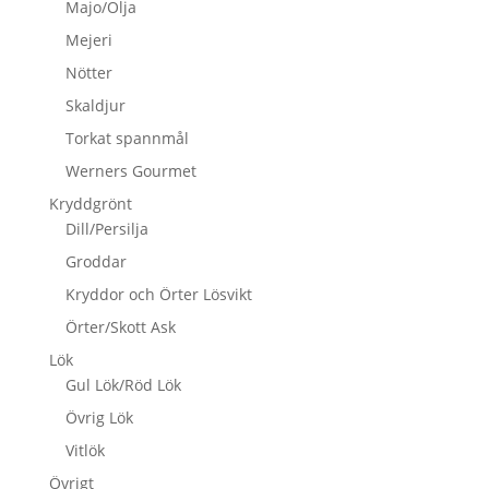
Majo/Olja
Mejeri
Nötter
Skaldjur
Torkat spannmål
Werners Gourmet
Kryddgrönt
Dill/Persilja
Groddar
Kryddor och Örter Lösvikt
Örter/Skott Ask
Lök
Gul Lök/Röd Lök
Övrig Lök
Vitlök
Övrigt