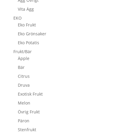
Ägg Övrigt
Vita Ägg
EKO
Eko Frukt
Eko Grönsaker
Eko Potatis
Frukt/Bär
Äpple
Bär
Citrus
Druva
Exotisk Frukt
Melon
Övrig Frukt
Päron
Stenfrukt