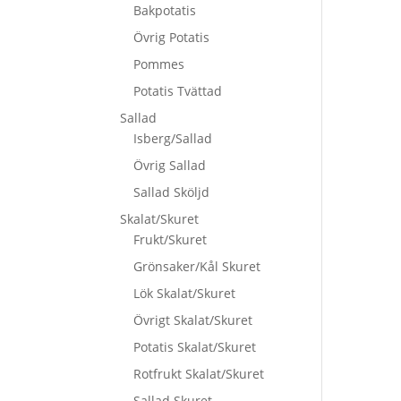
Bakpotatis
Övrig Potatis
Pommes
Potatis Tvättad
Sallad
Isberg/Sallad
Övrig Sallad
Sallad Sköljd
Skalat/Skuret
Frukt/Skuret
Grönsaker/Kål Skuret
Lök Skalat/Skuret
Övrigt Skalat/Skuret
Potatis Skalat/Skuret
Rotfrukt Skalat/Skuret
Sallad Skuret