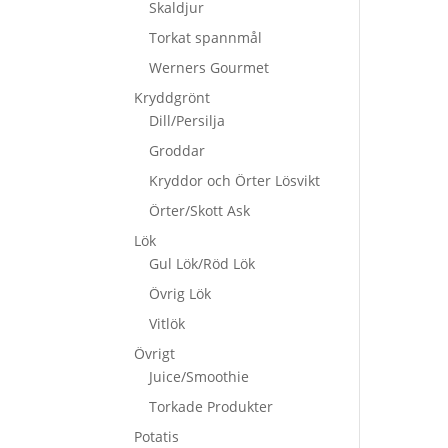
Skaldjur
Torkat spannmål
Werners Gourmet
Kryddgrönt
Dill/Persilja
Groddar
Kryddor och Örter Lösvikt
Örter/Skott Ask
Lök
Gul Lök/Röd Lök
Övrig Lök
Vitlök
Övrigt
Juice/Smoothie
Torkade Produkter
Potatis