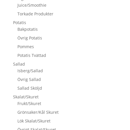
Juice/Smoothie
Torkade Produkter
Potatis
Bakpotatis
Övrig Potatis
Pommes
Potatis Tvättad
Sallad
Isberg/Sallad
Övrig Sallad
Sallad Sköljd
Skalat/Skuret
Frukt/Skuret
Grönsaker/Kål Skuret
Lök Skalat/Skuret
Övrigt Skalat/Skuret