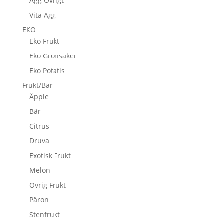
Ägg Övrigt
Vita Ägg
EKO
Eko Frukt
Eko Grönsaker
Eko Potatis
Frukt/Bär
Äpple
Bär
Citrus
Druva
Exotisk Frukt
Melon
Övrig Frukt
Päron
Stenfrukt