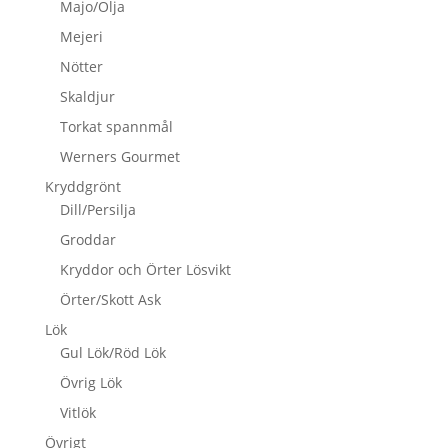
Majo/Olja
Mejeri
Nötter
Skaldjur
Torkat spannmål
Werners Gourmet
Kryddgrönt
Dill/Persilja
Groddar
Kryddor och Örter Lösvikt
Örter/Skott Ask
Lök
Gul Lök/Röd Lök
Övrig Lök
Vitlök
Övrigt