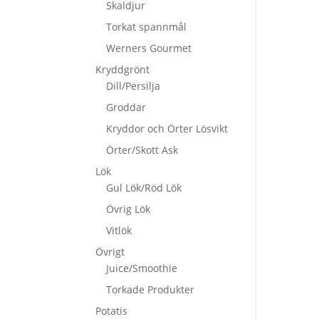
Skaldjur
Torkat spannmål
Werners Gourmet
Kryddgrönt
Dill/Persilja
Groddar
Kryddor och Örter Lösvikt
Örter/Skott Ask
Lök
Gul Lök/Röd Lök
Övrig Lök
Vitlök
Övrigt
Juice/Smoothie
Torkade Produkter
Potatis