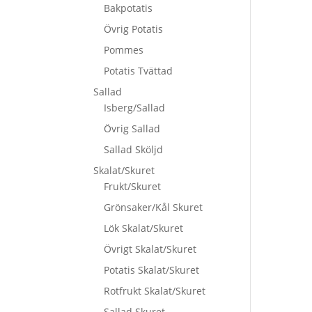
Bakpotatis
Övrig Potatis
Pommes
Potatis Tvättad
Sallad
Isberg/Sallad
Övrig Sallad
Sallad Sköljd
Skalat/Skuret
Frukt/Skuret
Grönsaker/Kål Skuret
Lök Skalat/Skuret
Övrigt Skalat/Skuret
Potatis Skalat/Skuret
Rotfrukt Skalat/Skuret
Sallad Skuret