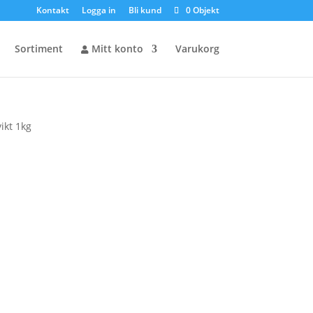
Kontakt
Logga in
Bli kund
0 Objekt
Sortiment
Mitt konto
Varukorg
ikt 1kg