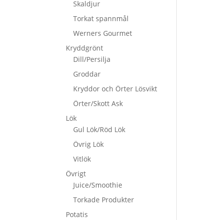
Skaldjur
Torkat spannmål
Werners Gourmet
Kryddgrönt
Dill/Persilja
Groddar
Kryddor och Örter Lösvikt
Örter/Skott Ask
Lök
Gul Lök/Röd Lök
Övrig Lök
Vitlök
Övrigt
Juice/Smoothie
Torkade Produkter
Potatis