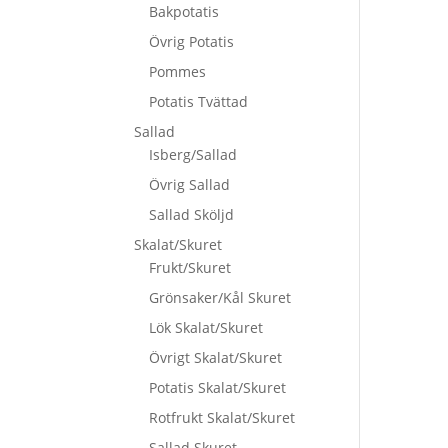
Bakpotatis
Övrig Potatis
Pommes
Potatis Tvättad
Sallad
Isberg/Sallad
Övrig Sallad
Sallad Sköljd
Skalat/Skuret
Frukt/Skuret
Grönsaker/Kål Skuret
Lök Skalat/Skuret
Övrigt Skalat/Skuret
Potatis Skalat/Skuret
Rotfrukt Skalat/Skuret
Sallad Skuret