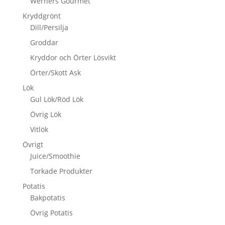
Werners Gourmet
Kryddgrönt
Dill/Persilja
Groddar
Kryddor och Örter Lösvikt
Örter/Skott Ask
Lök
Gul Lök/Röd Lök
Övrig Lök
Vitlök
Övrigt
Juice/Smoothie
Torkade Produkter
Potatis
Bakpotatis
Övrig Potatis