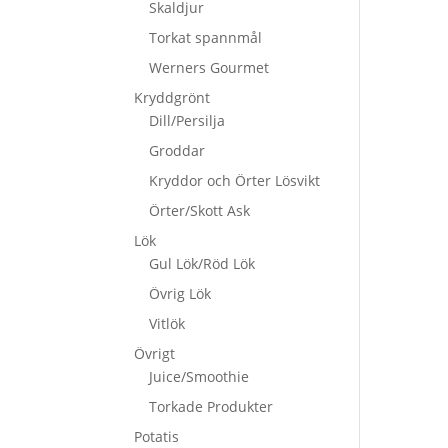
Skaldjur
Torkat spannmål
Werners Gourmet
Kryddgrönt
Dill/Persilja
Groddar
Kryddor och Örter Lösvikt
Örter/Skott Ask
Lök
Gul Lök/Röd Lök
Övrig Lök
Vitlök
Övrigt
Juice/Smoothie
Torkade Produkter
Potatis