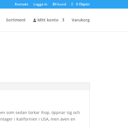
Kontakt
Logga in
Bli kund
0 Objekt
Sortiment
Mitt konto
Varukorg
men som sedan torkar ihop, öppnar sig och
ntager i Kalifornien i USA, men även en