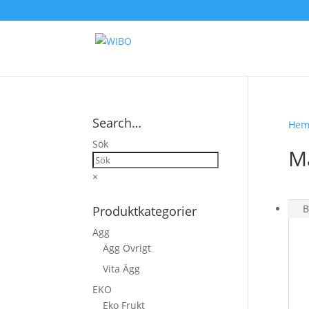
Search…
He
Sök
M
×
B
Produktkategorier
Ägg
Ägg Övrigt
Vita Ägg
EKO
Eko Frukt