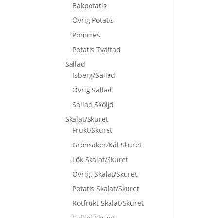
Bakpotatis
Övrig Potatis
Pommes
Potatis Tvättad
Sallad
Isberg/Sallad
Övrig Sallad
Sallad Sköljd
Skalat/Skuret
Frukt/Skuret
Grönsaker/Kål Skuret
Lök Skalat/Skuret
Övrigt Skalat/Skuret
Potatis Skalat/Skuret
Rotfrukt Skalat/Skuret
Sallad Skuret