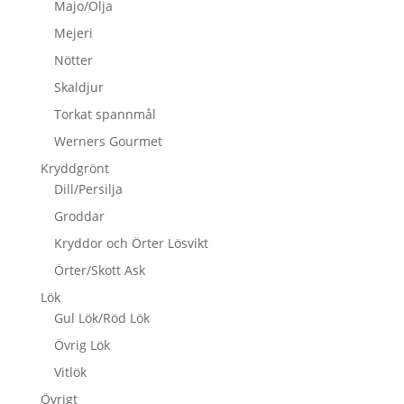
Majo/Olja
Mejeri
Nötter
Skaldjur
Torkat spannmål
Werners Gourmet
Kryddgrönt
Dill/Persilja
Groddar
Kryddor och Örter Lösvikt
Örter/Skott Ask
Lök
Gul Lök/Röd Lök
Övrig Lök
Vitlök
Övrigt