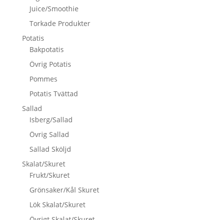
Juice/Smoothie
Torkade Produkter
Potatis
Bakpotatis
Övrig Potatis
Pommes
Potatis Tvättad
Sallad
Isberg/Sallad
Övrig Sallad
Sallad Sköljd
Skalat/Skuret
Frukt/Skuret
Grönsaker/Kål Skuret
Lök Skalat/Skuret
Övrigt Skalat/Skuret