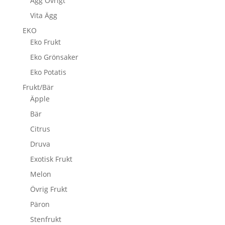
Ägg Övrigt
Vita Ägg
EKO
Eko Frukt
Eko Grönsaker
Eko Potatis
Frukt/Bär
Äpple
Bär
Citrus
Druva
Exotisk Frukt
Melon
Övrig Frukt
Päron
Stenfrukt