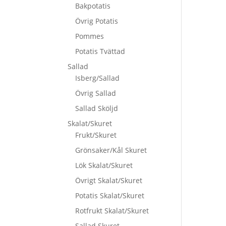
Bakpotatis
Övrig Potatis
Pommes
Potatis Tvättad
Sallad
Isberg/Sallad
Övrig Sallad
Sallad Sköljd
Skalat/Skuret
Frukt/Skuret
Grönsaker/Kål Skuret
Lök Skalat/Skuret
Övrigt Skalat/Skuret
Potatis Skalat/Skuret
Rotfrukt Skalat/Skuret
Sallad Skuret