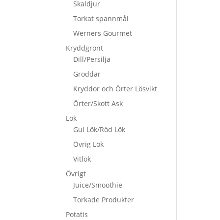
Skaldjur
Torkat spannmål
Werners Gourmet
Kryddgrönt
Dill/Persilja
Groddar
Kryddor och Örter Lösvikt
Örter/Skott Ask
Lök
Gul Lök/Röd Lök
Övrig Lök
Vitlök
Övrigt
Juice/Smoothie
Torkade Produkter
Potatis