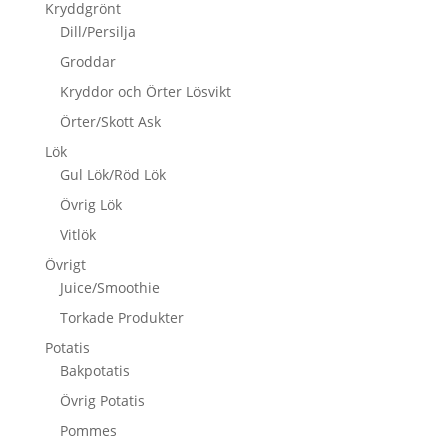
Kryddgrönt
Dill/Persilja
Groddar
Kryddor och Örter Lösvikt
Örter/Skott Ask
Lök
Gul Lök/Röd Lök
Övrig Lök
Vitlök
Övrigt
Juice/Smoothie
Torkade Produkter
Potatis
Bakpotatis
Övrig Potatis
Pommes