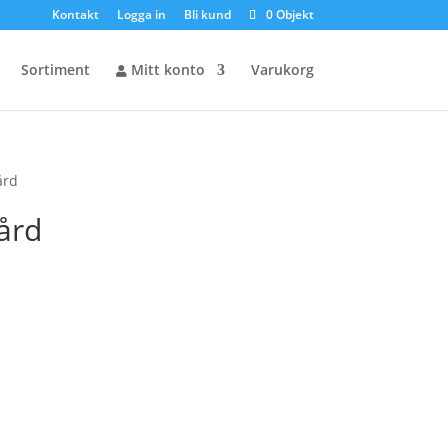
Kontakt
Logga in
Bli kund
0 Objekt
Sortiment
Mitt konto
Varukorg
ård
ård