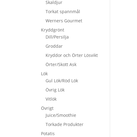
Skaldjur
Torkat spannmål
Werners Gourmet
Kryddgrönt
Dill/Persilja
Groddar
Kryddor och Örter Lösvikt
Örter/Skott Ask
Lök
Gul Lök/Röd Lök
Övrig Lök
Vitlök
Övrigt
Juice/Smoothie
Torkade Produkter
Potatis