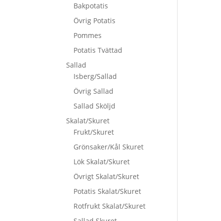
Bakpotatis
Övrig Potatis
Pommes
Potatis Tvättad
Sallad
Isberg/Sallad
Övrig Sallad
Sallad Sköljd
Skalat/Skuret
Frukt/Skuret
Grönsaker/Kål Skuret
Lök Skalat/Skuret
Övrigt Skalat/Skuret
Potatis Skalat/Skuret
Rotfrukt Skalat/Skuret
Sallad Skuret