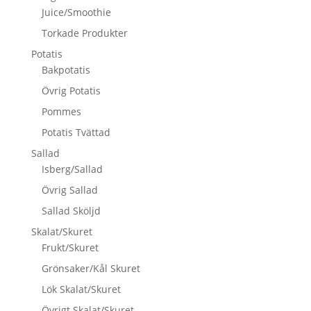
Juice/Smoothie
Torkade Produkter
Potatis
Bakpotatis
Övrig Potatis
Pommes
Potatis Tvättad
Sallad
Isberg/Sallad
Övrig Sallad
Sallad Sköljd
Skalat/Skuret
Frukt/Skuret
Grönsaker/Kål Skuret
Lök Skalat/Skuret
Övrigt Skalat/Skuret