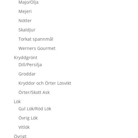
Majo/Olja
Mejeri
Nötter
Skaldjur
Torkat spannmål
Werners Gourmet
Kryddgrönt
Dill/Persilja
Groddar
Kryddor och Örter Lösvikt
Örter/Skott Ask
Lök
Gul Lök/Röd Lök
Övrig Lök
Vitlök
Övrigt