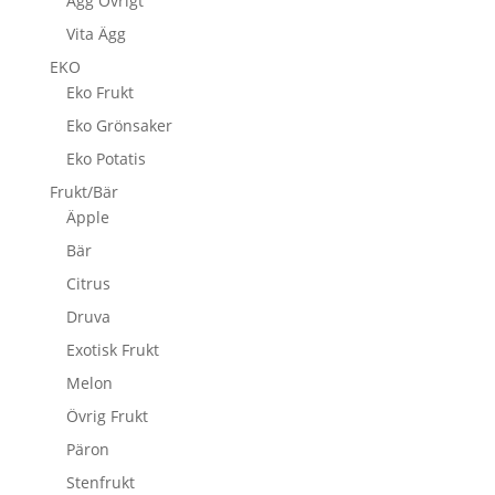
Ägg Övrigt
Vita Ägg
EKO
Eko Frukt
Eko Grönsaker
Eko Potatis
Frukt/Bär
Äpple
Bär
Citrus
Druva
Exotisk Frukt
Melon
Övrig Frukt
Päron
Stenfrukt