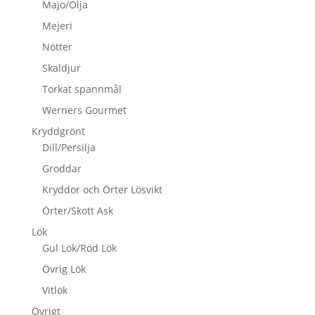
Majo/Olja
Mejeri
Nötter
Skaldjur
Torkat spannmål
Werners Gourmet
Kryddgrönt
Dill/Persilja
Groddar
Kryddor och Örter Lösvikt
Örter/Skott Ask
Lök
Gul Lök/Röd Lök
Övrig Lök
Vitlök
Övrigt