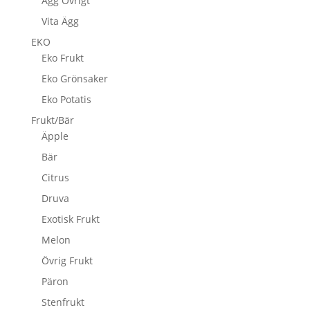
Ägg Övrigt
Vita Ägg
EKO
Eko Frukt
Eko Grönsaker
Eko Potatis
Frukt/Bär
Äpple
Bär
Citrus
Druva
Exotisk Frukt
Melon
Övrig Frukt
Päron
Stenfrukt