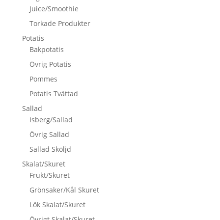
Juice/Smoothie
Torkade Produkter
Potatis
Bakpotatis
Övrig Potatis
Pommes
Potatis Tvättad
Sallad
Isberg/Sallad
Övrig Sallad
Sallad Sköljd
Skalat/Skuret
Frukt/Skuret
Grönsaker/Kål Skuret
Lök Skalat/Skuret
Övrigt Skalat/Skuret