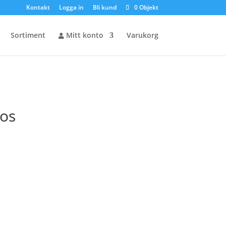
Kontakt
Logga in
Bli kund
0 Objekt
Sortiment
Mitt konto
Varukorg
hos