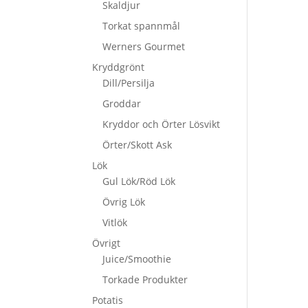
Skaldjur
Torkat spannmål
Werners Gourmet
Kryddgrönt
Dill/Persilja
Groddar
Kryddor och Örter Lösvikt
Örter/Skott Ask
Lök
Gul Lök/Röd Lök
Övrig Lök
Vitlök
Övrigt
Juice/Smoothie
Torkade Produkter
Potatis