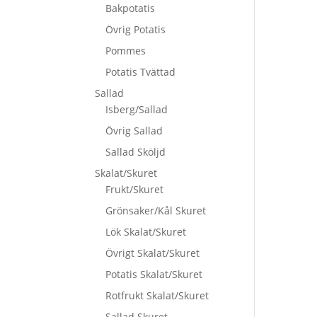
Bakpotatis
Övrig Potatis
Pommes
Potatis Tvättad
Sallad
Isberg/Sallad
Övrig Sallad
Sallad Sköljd
Skalat/Skuret
Frukt/Skuret
Grönsaker/Kål Skuret
Lök Skalat/Skuret
Övrigt Skalat/Skuret
Potatis Skalat/Skuret
Rotfrukt Skalat/Skuret
Sallad Skuret