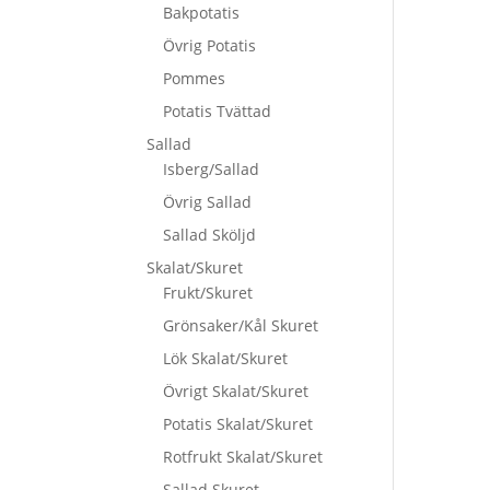
Bakpotatis
Övrig Potatis
Pommes
Potatis Tvättad
Sallad
Isberg/Sallad
Övrig Sallad
Sallad Sköljd
Skalat/Skuret
Frukt/Skuret
Grönsaker/Kål Skuret
Lök Skalat/Skuret
Övrigt Skalat/Skuret
Potatis Skalat/Skuret
Rotfrukt Skalat/Skuret
Sallad Skuret