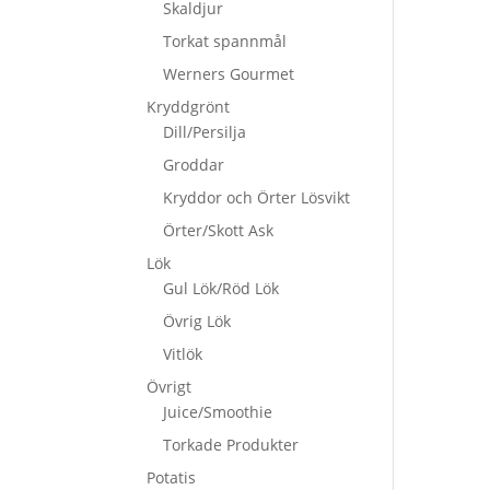
Skaldjur
Torkat spannmål
Werners Gourmet
Kryddgrönt
Dill/Persilja
Groddar
Kryddor och Örter Lösvikt
Örter/Skott Ask
Lök
Gul Lök/Röd Lök
Övrig Lök
Vitlök
Övrigt
Juice/Smoothie
Torkade Produkter
Potatis