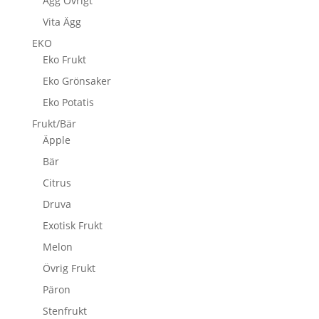
Ägg Övrigt
Vita Ägg
EKO
Eko Frukt
Eko Grönsaker
Eko Potatis
Frukt/Bär
Äpple
Bär
Citrus
Druva
Exotisk Frukt
Melon
Övrig Frukt
Päron
Stenfrukt