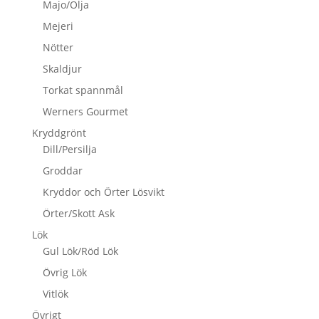
Majo/Olja
Mejeri
Nötter
Skaldjur
Torkat spannmål
Werners Gourmet
Kryddgrönt
Dill/Persilja
Groddar
Kryddor och Örter Lösvikt
Örter/Skott Ask
Lök
Gul Lök/Röd Lök
Övrig Lök
Vitlök
Övrigt