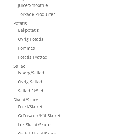
Juice/Smoothie
Torkade Produkter
Potatis
Bakpotatis
Övrig Potatis
Pommes
Potatis Tvättad
Sallad
Isberg/Sallad
Övrig Sallad
Sallad Sköljd
Skalat/Skuret
Frukt/Skuret
Grönsaker/Kål Skuret
Lök Skalat/Skuret
Övrigt Skalat/Skuret