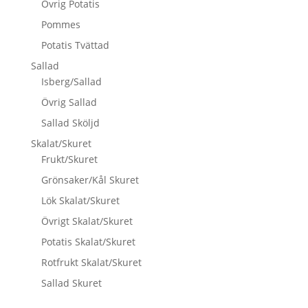
Övrig Potatis
Pommes
Potatis Tvättad
Sallad
Isberg/Sallad
Övrig Sallad
Sallad Sköljd
Skalat/Skuret
Frukt/Skuret
Grönsaker/Kål Skuret
Lök Skalat/Skuret
Övrigt Skalat/Skuret
Potatis Skalat/Skuret
Rotfrukt Skalat/Skuret
Sallad Skuret