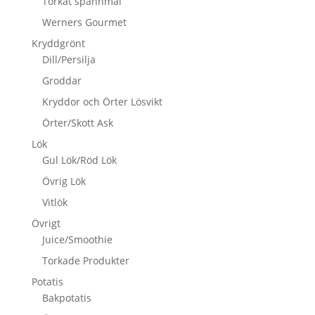
Torkat spannmål
Werners Gourmet
Kryddgrönt
Dill/Persilja
Groddar
Kryddor och Örter Lösvikt
Örter/Skott Ask
Lök
Gul Lök/Röd Lök
Övrig Lök
Vitlök
Övrigt
Juice/Smoothie
Torkade Produkter
Potatis
Bakpotatis