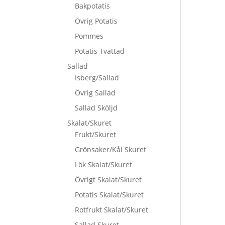
Bakpotatis
Övrig Potatis
Pommes
Potatis Tvättad
Sallad
Isberg/Sallad
Övrig Sallad
Sallad Sköljd
Skalat/Skuret
Frukt/Skuret
Grönsaker/Kål Skuret
Lök Skalat/Skuret
Övrigt Skalat/Skuret
Potatis Skalat/Skuret
Rotfrukt Skalat/Skuret
Sallad Skuret