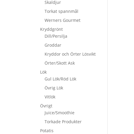
Skaldjur
Torkat spannmål
Werners Gourmet
Kryddgrönt
Dill/Persilja
Groddar
Kryddor och Örter Lösvikt
Örter/Skott Ask
Lök
Gul Lök/Röd Lök
Övrig Lök
Vitlök
Övrigt
Juice/Smoothie
Torkade Produkter
Potatis