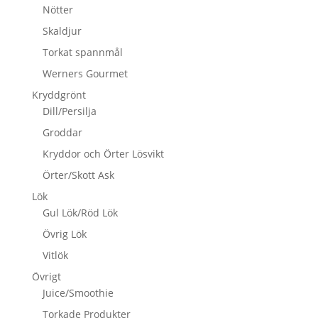
Nötter
Skaldjur
Torkat spannmål
Werners Gourmet
Kryddgrönt
Dill/Persilja
Groddar
Kryddor och Örter Lösvikt
Örter/Skott Ask
Lök
Gul Lök/Röd Lök
Övrig Lök
Vitlök
Övrigt
Juice/Smoothie
Torkade Produkter