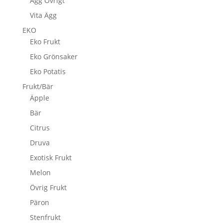
Ägg Övrigt
Vita Ägg
EKO
Eko Frukt
Eko Grönsaker
Eko Potatis
Frukt/Bär
Äpple
Bär
Citrus
Druva
Exotisk Frukt
Melon
Övrig Frukt
Päron
Stenfrukt