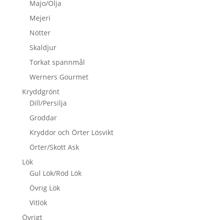
Majo/Olja
Mejeri
Nötter
Skaldjur
Torkat spannmål
Werners Gourmet
Kryddgrönt
Dill/Persilja
Groddar
Kryddor och Örter Lösvikt
Örter/Skott Ask
Lök
Gul Lök/Röd Lök
Övrig Lök
Vitlök
Övrigt