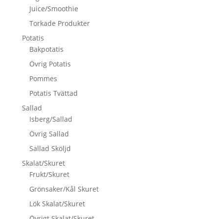
Juice/Smoothie
Torkade Produkter
Potatis
Bakpotatis
Övrig Potatis
Pommes
Potatis Tvättad
Sallad
Isberg/Sallad
Övrig Sallad
Sallad Sköljd
Skalat/Skuret
Frukt/Skuret
Grönsaker/Kål Skuret
Lök Skalat/Skuret
Övrigt Skalat/Skuret